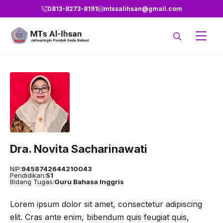
Langsung
0813-8273-8191
mtssalihsan@gmail.com
ke
isi
Dra. Novita Sacharinawati
NIP:
9458742644210043
Pendidikan:
S1
Bidang Tugas:
Guru Bahasa Inggris
Lorem ipsum dolor sit amet, consectetur adipiscing
elit. Cras ante enim, bibendum quis feugiat quis,