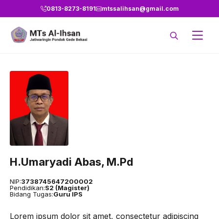
Langsung
0813-8273-8191
mtssalihsan@gmail.com
ke
isi
H.Umaryadi Abas, M.Pd
NIP:
3738745647200002
Pendidikan:
S2 (Magister)
Bidang Tugas:
Guru IPS
Lorem ipsum dolor sit amet, consectetur adipiscing