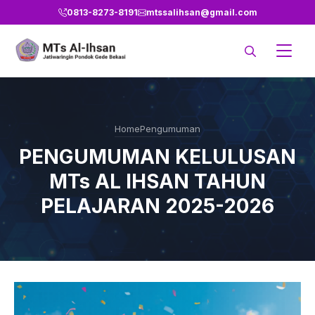
Langsung
0813-8273-8191
mtssalihsan@gmail.com
ke
isi
Home
Pengumuman
PENGUMUMAN KELULUSAN
MTs AL IHSAN TAHUN
PELAJARAN 2025-2026